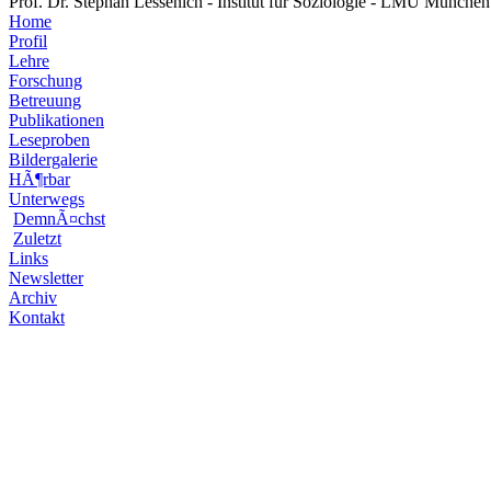
Prof. Dr. Stephan Lessenich - Institut für Soziologie - LMU München
Home
Profil
Lehre
Forschung
Betreuung
Publikationen
Leseproben
Bildergalerie
HÃ¶rbar
Unterwegs
DemnÃ¤chst
Zuletzt
Links
Newsletter
Archiv
Kontakt