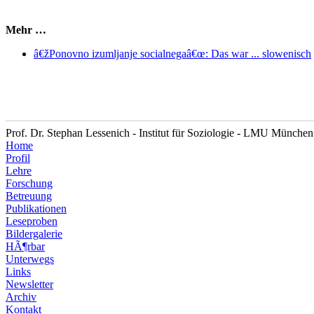
Mehr …
â€žPonovno izumljanje socialnegaâ€œ: Das war ... slowenisch
Prof. Dr. Stephan Lessenich - Institut für Soziologie - LMU München
Home
Profil
Lehre
Forschung
Betreuung
Publikationen
Leseproben
Bildergalerie
HÃ¶rbar
Unterwegs
Links
Newsletter
Archiv
Kontakt