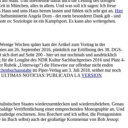
rt am Main. Und übernehme damit auch die Leitung des dortigen
eit in München, alles in allem. Und was soll ich sagen: Ich freue
ms Haus und ums Haus herum lassen und fühlen sich sehr gut an.
Hier
chaftsministerin Angela Dorn - der mein besonderer Dank gilt - und
sste es: Soziologie ist ein Kampfsport. Es kann also weitergehen.
 Wenige Wochen später kam der Artikel zum Vortrag in der
rschien am 26. September 2016, pünktlich zur Eröffnung des 38. DGS-
 sich dort auf Seite 200 - hier sei nur nochmals und ausdrücklich
 für die Longlist des NDR Kultur Sachbuchpreises 2016 und Platz 4-
r der Rubrik „Unterwegs“) die Hinweise zur offenbar nicht enden
chenbuchausgabe
im Piper-Verlag am 3. Juli 2018, seither nur noch
+ ULTIMAS NOTICIAS: PUBLICADA LA
VERSION
pitalistischen Staates wiederzuentdecken und wiederzubeleben. Genau
ie baldige Veröffentlichung einer entsprechenden Monographie an. Und
outledge erschienen. Jens Borchert und ich selbst, die Protagonisten
e im Buch selbst) auch der großartige Kommentar von Bob Jessop: