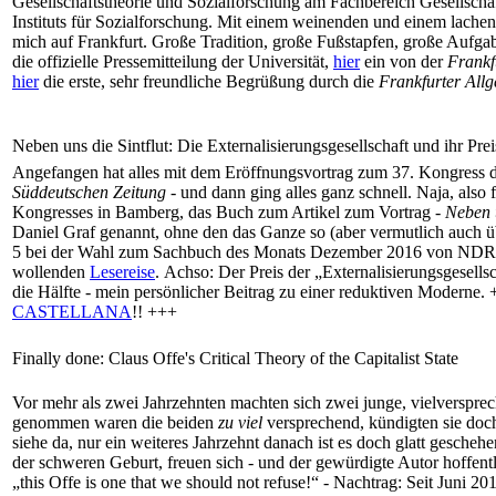
Gesellschaftstheorie und Sozialforschung am Fachbereich Gesellsch
Instituts für Sozialforschung. Mit einem weinenden und einem lachende
mich auf Frankfurt. Große Tradition, große Fußstapfen, große Aufga
die offizielle Pressemitteilung der Universität,
hier
ein von der
Frankf
hier
die erste, sehr freundliche Begrüßung durch die
Frankfurter All
Neben uns die Sintflut: Die Externalisierungsgesellschaft und ihr Prei
Angefangen hat alles mit dem Eröffnungsvortrag zum 37. Kongress de
Süddeutschen Zeitung
- und dann ging alles ganz schnell. Naja, also
Kongresses in Bamberg, das Buch zum Artikel zum Vortrag -
Neben u
Daniel Graf genannt, ohne den das Ganze so (aber vermutlich auch 
5 bei der Wahl zum Sachbuch des Monats Dezember 2016 von NDR
wollenden
Lesereise
. Achso: Der Preis der „Externalisierungsgesel
die Hälfte - mein persönlicher Beitrag zu einer reduktiven Mod
CASTELLANA
!! +++
Finally done: Claus Offe's Critical Theory of the Capitalist State
Vor mehr als zwei Jahrzehnten machten sich zwei junge, vielversprec
genommen waren die beiden
zu viel
versprechend, kündigten sie doch
siehe da, nur ein weiteres Jahrzehnt danach ist es doch glatt gescheh
der schweren Geburt, freuen sich - und der gewürdigte Autor hoffent
„this Offe is one that we should not refuse!“ - Nachtrag: Seit Juni 20