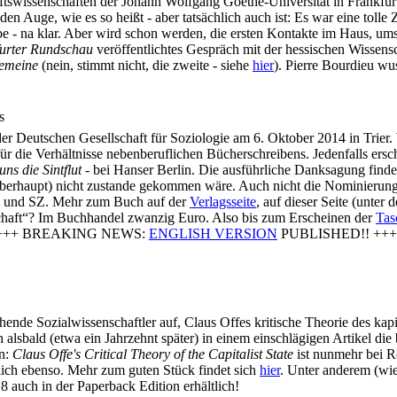
aftswissenschaften der Johann Wolfgang Goethe-Universität in Frankfu
n Auge, wie es so heißt - aber tatsächlich auch ist: Es war eine tolle Z
be - na klar. Aber wird schon werden, die ersten Kontakte im Haus, u
urter Rundschau
veröffentlichtes Gespräch mit der hessischen Wissens
gemeine
(nein, stimmt nicht, die zweite - siehe
hier
). Pierre Bourdieu wu
s
r Deutschen Gesellschaft für Soziologie am 6. Oktober 2014 in Trier.
 für die Verhältnisse nebenberuflichen Bücherschreibens. Jedenfalls e
ns die Sintflut -
bei Hanser Berlin. Die ausführliche Danksagung findet
überhaupt) nicht zustande gekommen wäre. Auch nicht die Nominierung
 und SZ. Mehr zum Buch auf der
Verlagsseite
, auf dieser Seite (unte
lschaft“? Im Buchhandel zwanzig Euro. Also bis zum Erscheinen der
Tas
erne. +++ BREAKING NEWS:
ENGLISH VERSION
PUBLISHED!! ++
hende Sozialwissenschaftler auf, Claus Offes kritische Theorie des ka
 alsbald (etwa ein Jahrzehnt später) in einem einschlägigen Artikel d
en:
Claus Offe's Critical Theory of the Capitalist State
ist nunmehr bei R
lich ebenso. Mehr zum guten Stück findet sich
hier
. Unter anderem (wi
18 auch in der Paperback Edition erhältlich!