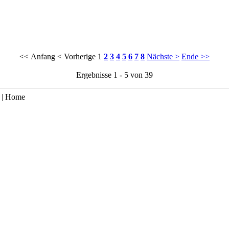
<< Anfang
< Vorherige
1
2
3
4
5
6
7
8
Nächste >
Ende >>
Ergebnisse 1 - 5 von 39
 |
Home